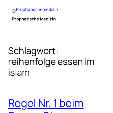
Zum
Inhalt
springen
Prophetische Medizin
Schlagwort:
reihenfolge essen im
islam
Regel Nr. 1 beim