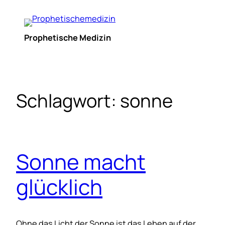
Zum
Inhalt
springen
Prophetische Medizin
Schlagwort:
sonne
Sonne macht
glücklich
Ohne das Licht der Sonne ist das Leben auf der