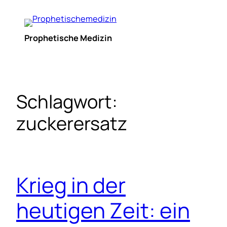
Zum
Inhalt
springen
Prophetische Medizin
Schlagwort:
zuckerersatz
Krieg in der
heutigen Zeit: ein