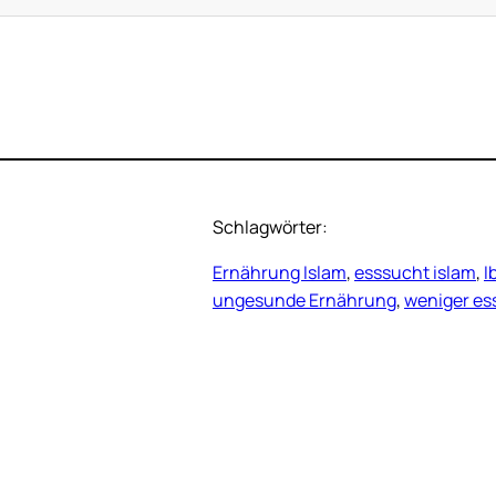
Schlagwörter:
Ernährung Islam
, 
esssucht islam
, 
I
ungesunde Ernährung
, 
weniger es