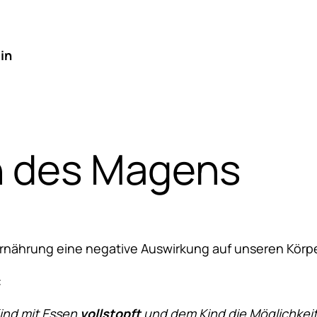
in
n des Magens
ährung eine negative Auswirkung auf unseren Körper h
:
Kind mit Essen
vollstopft
und dem Kind die Möglichkeit