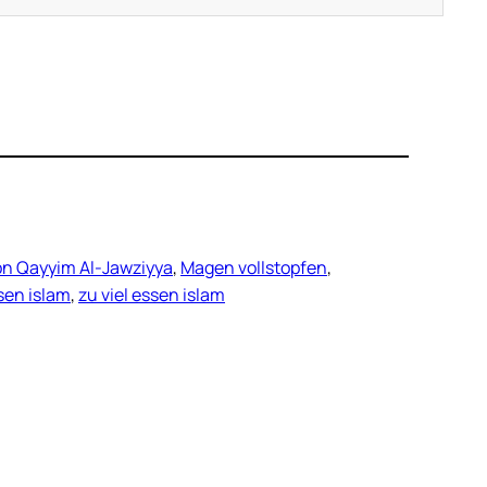
bn Qayyim Al-Jawziyya
, 
Magen vollstopfen
, 
sen islam
, 
zu viel essen islam