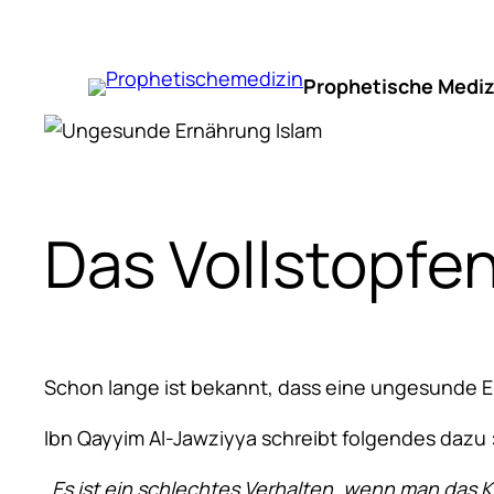
Zum
Inhalt
springen
Prophetische Mediz
Das Vollstopfe
Schon lange ist bekannt, dass eine ungesunde Ern
Ibn Qayyim Al-Jawziyya schreibt folgendes dazu 
„Es ist ein schlechtes Verhalten, wenn man das 