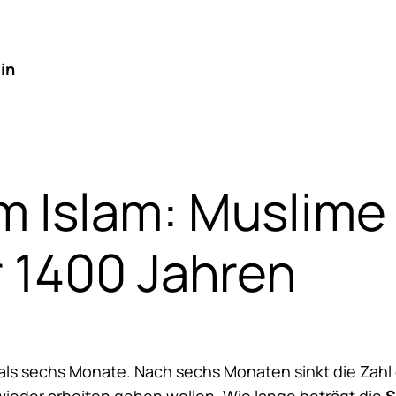
in
 im Islam: Muslim
r 1400 Jahren
 als sechs Monate. Nach sechs Monaten sinkt die Zahl d
wieder arbeiten gehen wollen. Wie lange beträgt die
S